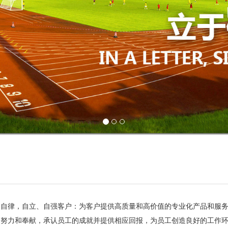
、自律，自立、自强客户：为客户提供高质量和高价值的专业化产品和服
的努力和奉献，承认员工的成就并提供相应回报，为员工创造良好的工作