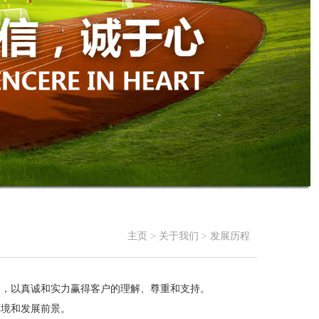
主页
>
关于我们
>
发展历程
务，以真诚和实力赢得客户的理解、尊重和支持。
环境和发展前景。