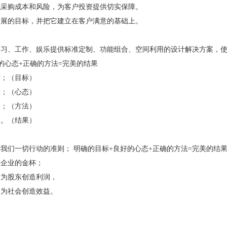
低采购成本和风险，为客户投资提供切实保障。
发展的目标，并把它建立在客户满意的基础上。
学习、工作、娱乐提供标准定制、功能组合、空间利用的设计解决方案，
的心态+正确的方法=完美的结果
作；（目标）
情；（心态）
力；（方法）
取。（结果）
我们一切行动的准则； 明确的目标+良好的心态+正确的方法=完美的结
是企业的金杯；
，为股东创造利润，
，为社会创造效益。