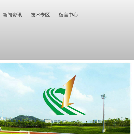
新闻资讯
技术专区
留言中心