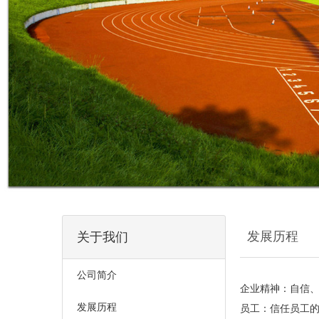
发展历程
关于我们
公司简介
企业精神：自信
发展历程
员工：信任员工