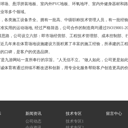
球场、悬浮拼装地板、室内外PVC地板、环氧地坪、室内外健身器材和
物业等多个领域。
厚，各类施工设备齐全。拥有一批高、中级职称技术管理人员，有一批经
实用的运动场地, 经过严格筛选，公司合作的制造商均通过ISO19001-200
展思路，公司设立六部：即市场经营部、工程技术管理部、成本控制部、
近几年来在体育场地设施建设方面积累了丰富的施工经验，所承建的工程
好的口碑，是客户的优选品牌。
”是九游网站一直所奉行的宗旨。“人无信不立。”做人如此，公司更是如
诚体育将通过持续不断改进和创新，用专业化服务帮助客户创造更高的价
示
新闻资讯
技术专区
留言中心
公司动态
技术专区1
企业资讯
技术专区2