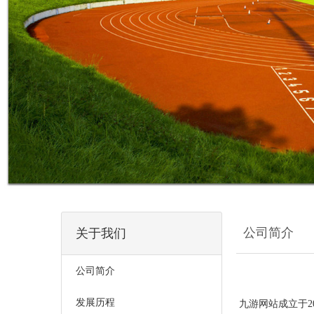
公司简介
关于我们
公司简介
发展历程
九游网站成立于2