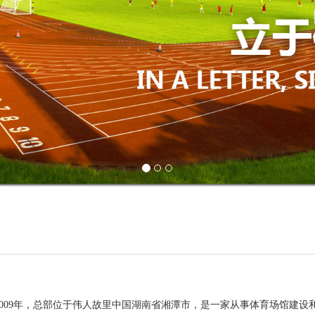
009年，总部位于伟人故里中国湖南省湘潭市，是一家从事体育场馆建